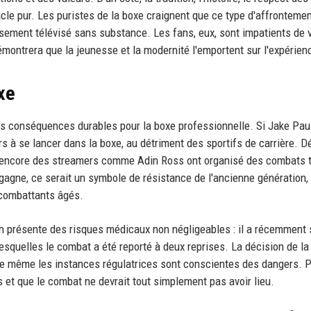
ctacle pur. Les puristes de la boxe craignent que ce type d'affronteme
ssement télévisé sans substance. Les fans, eux, sont impatients de v
émontrera que la jeunesse et la modernité l'emportent sur l'expérien
oxe
des conséquences durables pour la boxe professionnelle. Si Jake Pau
rs à se lancer dans la boxe, au détriment des sportifs de carrière. D
 encore des streamers comme Adin Ross ont organisé des combats 
gagne, ce serait un symbole de résistance de l'ancienne génération,
s combattants âgés.
on présente des risques médicaux non négligeables : il a récemment 
lesquelles le combat a été reporté à deux reprises. La décision de la
e même les instances régulatrices sont conscientes des dangers. P
et que le combat ne devrait tout simplement pas avoir lieu.