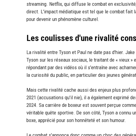
streaming. Netflix, qui diffuse le combat en exclusivit
direct. L'impact médiatique est tel que le combat fait 
pour devenir un phénomène culturel.
Les coulisses d'une rivalité cons
La rivalité entre Tyson et Paul ne date pas d'hier. Jak
Tyson sur les réseaux sociaux, le traitant de « vieux » e
répondant par des vidéos où il s'entraîne avec acharnem
la curiosité du public, en particulier des jeunes géné
Mais cette rivalité cache aussi des enjeux plus profo
2021 (accusations qu'il nie), il a également exprimé 
2024. Sa carrière de boxeur est souvent perçue comme
véritable quête sportive. De son côté, Tyson a connu 
boxe, apprécié pour son honnêteté et son humour.
Le combat s'annonce donc comme un choc des générations