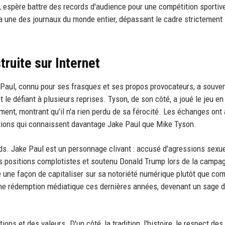
é, espère battre des records d'audience pour une compétition sportiv
la une des journaux du monde entier, dépassant le cadre strictement 
truite sur Internet
e Paul, connu pour ses frasques et ses propos provocateurs, a souven
t le défiant à plusieurs reprises. Tyson, de son côté, a joué le jeu en
ent, montrant qu'il n'a rien perdu de sa férocité. Les échanges ont 
rations qui connaissent davantage Jake Paul que Mike Tyson.
nds. Jake Paul est un personnage clivant : accusé d'agressions sexu
des positions complotistes et soutenu Donald Trump lors de la campa
 une façon de capitaliser sur sa notoriété numérique plutôt que c
une rédemption médiatique ces dernières années, devenant un sage d
 et des valeurs. D'un côté, la tradition, l'histoire, le respect de