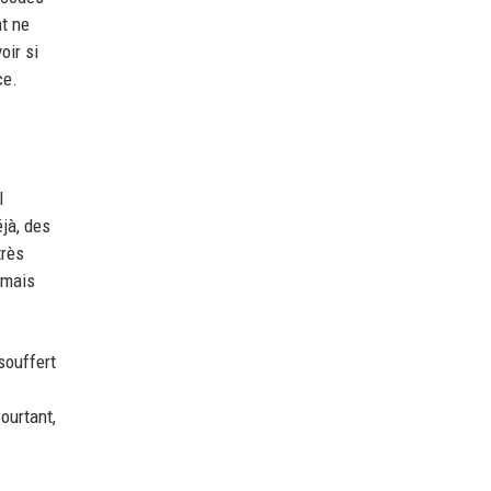
nt ne
oir si
ce.
l
éjà, des
très
 mais
souffert
ourtant,