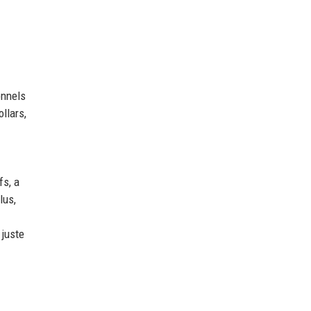
onnels
llars,
fs, a
lus,
 juste