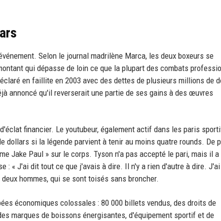
lars
l'événement. Selon le journal madrilène Marca, les deux boxeurs se
 montant qui dépasse de loin ce que la plupart des combats professi
éclaré en faillite en 2003 avec des dettes de plusieurs millions de do
jà annoncé qu'il reverserait une partie de ses gains à des œuvres
d'éclat financier. Le youtubeur, également actif dans les paris sporti
 dollars si la légende parvient à tenir au moins quatre rounds. De p
'aime Jake Paul » sur le corps. Tyson n'a pas accepté le pari, mais il a
 J'ai dit tout ce que j'avais à dire. Il n'y a rien d'autre à dire. J'ai
es deux hommes, qui se sont toisés sans broncher.
bées économiques colossales : 80 000 billets vendus, des droits de
 des marques de boissons énergisantes, d'équipement sportif et de