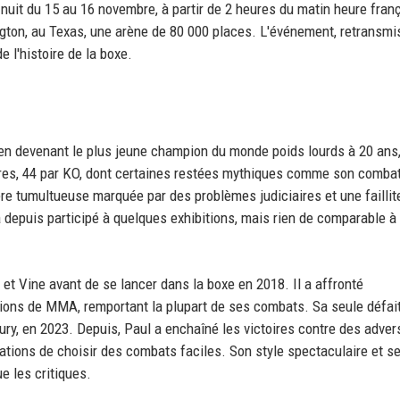
nuit du 15 au 16 novembre, à partir de 2 heures du matin heure franç
gton, au Texas, une arène de 80 000 places. L'événement, retransmi
e l'histoire de la boxe.
e en devenant le plus jeune champion du monde poids lourds à 20 ans
oires, 44 par KO, dont certaines restées mythiques comme son comba
e tumultueuse marquée par des problèmes judiciaires et une faillit
a depuis participé à quelques exhibitions, mais rien de comparable à
 et Vine avant de se lancer dans la boxe en 2018. Il a affronté
ions de MMA, remportant la plupart de ses combats. Sa seule défai
ury, en 2023. Depuis, Paul a enchaîné les victoires contre des adver
ations de choisir des combats faciles. Son style spectaculaire et s
e les critiques.