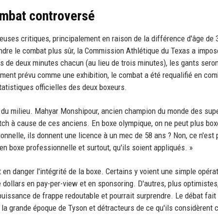
ombat controversé
uses critiques, principalement en raison de la différence d'âge de 
rendre le combat plus sûr, la Commission Athlétique du Texas a impo
ds de deux minutes chacun (au lieu de trois minutes), les gants seron
alement prévu comme une exhibition, le combat a été requalifié en co
tatistiques officielles des deux boxeurs.
es du milieu. Mahyar Monshipour, ancien champion du monde des sup
atch à cause de ces anciens. En boxe olympique, on ne peut plus box
sionnelle, ils donnent une licence à un mec de 58 ans ? Non, ce n'est
en boxe professionnelle et surtout, qu'ils soient appliqués. »
n danger l'intégrité de la boxe. Certains y voient une simple opéra
 dollars en pay-per-view et en sponsoring. D'autres, plus optimistes
uissance de frappe redoutable et pourrait surprendre. Le débat fait
e la grande époque de Tyson et détracteurs de ce qu'ils considèren