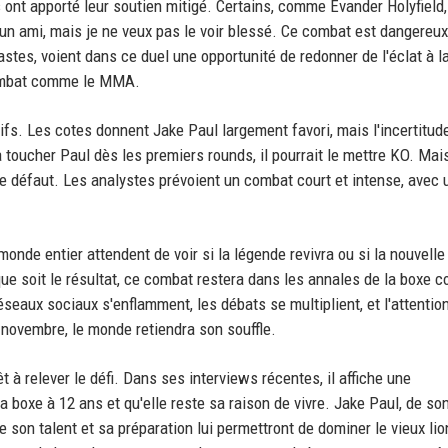
ont apporté leur soutien mitigé. Certains, comme Evander Holyfield,
t un ami, mais je ne veux pas le voir blessé. Ce combat est dangereux
astes, voient dans ce duel une opportunité de redonner de l'éclat à l
 combat comme le MMA.
fs. Les cotes donnent Jake Paul largement favori, mais l'incertitud
toucher Paul dès les premiers rounds, il pourrait le mettre KO. Mais
re défaut. Les analystes prévoient un combat court et intense, avec 
monde entier attendent de voir si la légende revivra ou si la nouvelle
que soit le résultat, ce combat restera dans les annales de la boxe
éseaux sociaux s'enflamment, les débats se multiplient, et l'attentio
 novembre, le monde retiendra son souffle.
t à relever le défi. Dans ses interviews récentes, il affiche une
a boxe à 12 ans et qu'elle reste sa raison de vivre. Jake Paul, de son
e son talent et sa préparation lui permettront de dominer le vieux lio