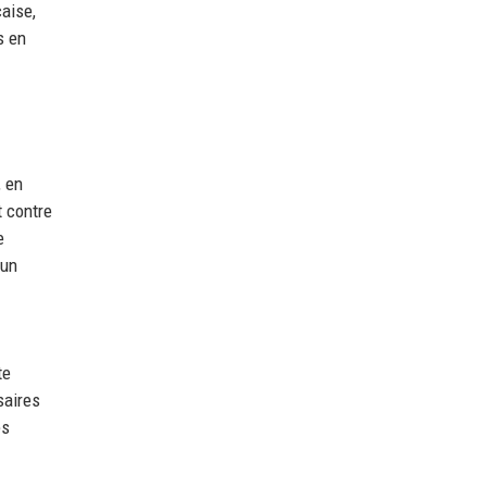
aise,
s en
, en
t contre
e
 un
te
saires
es