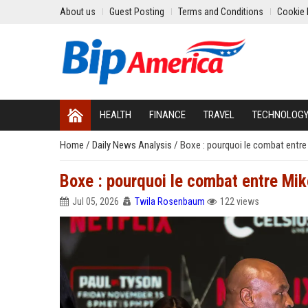
About us
Guest Posting
Terms and Conditions
Cookie 
HEALTH
FINANCE
TRAVEL
TECHNOLOG
Home
/
Daily News Analysis
/
Boxe : pourquoi le combat entre 
Boxe : pourquoi le combat entre Mike
Jul 05, 2026
Twila Rosenbaum
122 views