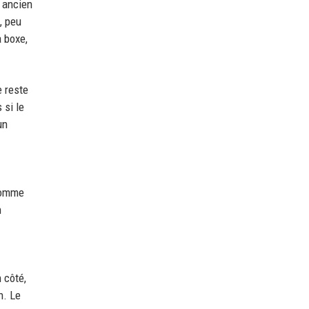
 ancien
, peu
a boxe,
e reste
 si le
un
 comme
n
 côté,
n. Le