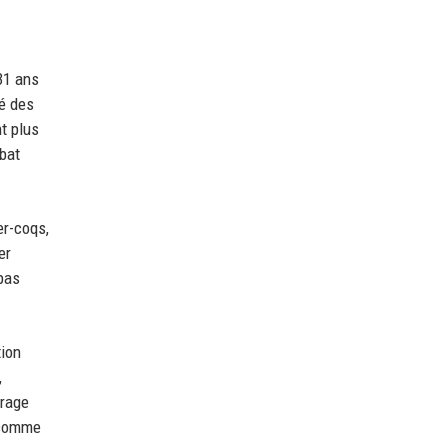
31 ans
sé des
t plus
mbat
er-coqs,
er
 pas
tion
,
 rage
t comme