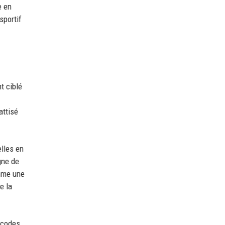
e en
sportif
t ciblé
attisé
elles en
gne de
omme une
e la
s codes