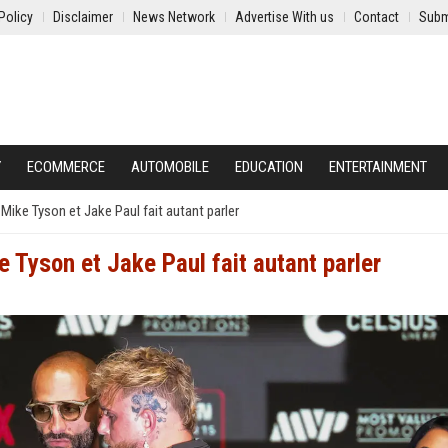
Policy
Disclaimer
News Network
Advertise With us
Contact
Subm
Y
ECOMMERCE
AUTOMOBILE
EDUCATION
ENTERTAINMENT
Mike Tyson et Jake Paul fait autant parler
 Tyson et Jake Paul fait autant parler