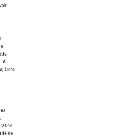
voir.
t
ce
ette
. À
r, Liora
ses
a
ération
rité de