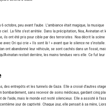
du 6 octobre, peu avant l'aube. L'ambiance était magique, la musique
ciel. La fête s'est arrêtée. Dans la précipitation, Noa, Avinatan et 
e, ils ont été pris pour cible par des terroristes. Noa décrit la scène 
ue avec Ori qui crie « Ils sont là ! » avant que le silence ne s'installe
natan ont abandonné leur véhicule, se sont cachés dans un fossé, mai
u'Avinatan restait derrière, les mains tendues vers elle. Ce fut leur
e
 des entrepôts et les tunnels de Gaza. Elle a croisé d'autres otage
un bombardement, sans recevoir de soins médicaux, gardant cinq pla
 de l'aide, mais le monde est resté silencieux. Elle a assisté à l'as
 centième jour de captivité. Chaque jour, elle pensait à sa mère, Liora