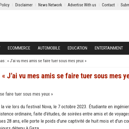
Policy
Disclaimer
News Network
Advertise With us
Contact
Subm
Y
ECOMMERCE
AUTOMOBILE
EDUCATION
ENTERTAINMENT
 : « J’ai vu mes amis se faire tuer sous mes yeux »
« J’ai vu mes amis se faire tuer sous mes y
la vie lors du festival Nova, le 7 octobre 2023. Étudiante en ingénier
xistence ordinaire, faite d'études, de soirées entre amis et de voyag
 ses 28 ans, elle porte le poids d'une captivité de huit mois et d'un c
oujours détenu à Gaza.