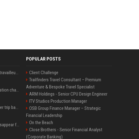
POPULAR POSTS
Le témoignage de deux travailleuses du sexe sur les dernières heures de Liam Payne a été dévoilé
Client Challenge
Trailfinders Travel Consultant – Premium
Adventure & Bespoke Travel Specialist
P. Diddy: Sa date de libération change encore après une bagarre
ARM Holdings - Senior CPU Design Engineer
ITV Studios Production Manager
How an OpenAI influencer trip backfired
OSB Group Finance Manager – Strategic
Financial Leadership
On the Beach
Google Assistant will disappear from your phone next month
Close Brothers - Senior Financial Analyst
(Corporate Banking)