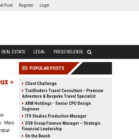
it Post
Register
Login
REAL ESTATE
LEGAL
PRESS RELEASE
POPULAR POSTS
eux »
Client Challenge
Trailfinders Travel Consultant – Premium
Adventure & Bespoke Travel Specialist
ARM Holdings - Senior CPU Design
Engineer
ie
ITV Studios Production Manager
es. Mais
OSB Group Finance Manager – Strategic
Financial Leadership
ombat
On the Beach