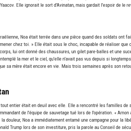
aacov. Elle ignorait le sort d'Avinatan, mais gardait l'espoir de le re
 israélienne, Noa était terrée dans une pièce quand des soldats ont fai
 ramener chez toi. » Elle était sous le choc, incapable de réaliser que 
 corps, lui ont donné des chaussures, un gilet pare-balles et une suc
ontemplé la mer et le ciel, qu'elle n'avait pas vus depuis si longtemps
 que sa mère était encore en vie. Mais trois semaines après son retou
tan
tout entier était en deuil avec elle. Elle a rencontré les familles de 
mmandant de l'équipe de sauvetage tué lors de l'opération. « Arnon 
lgré la douleur, Noa a immédiatement entamé une campagne pour la lib
nald Trump lors de son investiture, pris la parole au Conseil de sécu