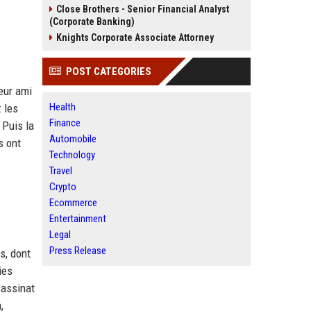
Close Brothers - Senior Financial Analyst
(Corporate Banking)
Knights Corporate Associate Attorney
POST CATEGORIES
leur ami
Health
: les
Finance
. Puis la
Automobile
s ont
Technology
Travel
Crypto
Ecommerce
Entertainment
Legal
Press Release
s, dont
ies
sassinat
,