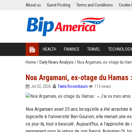
About us
Guest Posting
Terms and Conditions
Cookie 
HEALTH
FINANCE
TRAVEL
TECHNOLOG
Home
/
Daily News Analysis
/
Noa Argamani, ex-otage du Hamas
Noa Argamani, ex-otage du Hamas : 
Jul 02, 2026
Twila Rosenbaum
113 views
Noa Argamani avait 25 ans lorsqu'elle a été arrachée à 
logicielle à l'université Ben-Gourion, elle menait une e
ce jour-là, tout a basculé. Aujourd'hui, à l'approche de
permanent pour le retour de son fiancé, Avinatan Or, t