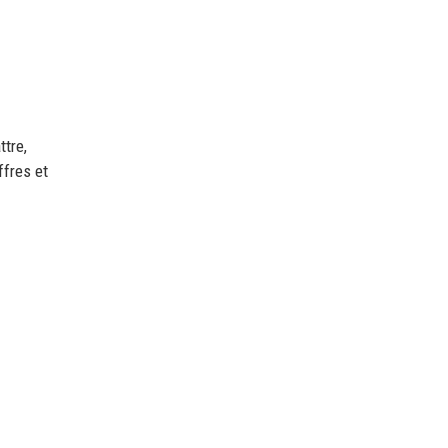
ttre,
ffres et