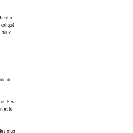
tient à
expliqué
s deux
ible de
ine. Ses
n et la
les plus