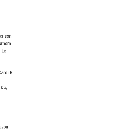
ès son
surnom
. Le
Cardi B
s »,
avoir