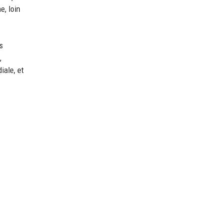
e, loin
s
,
iale, et