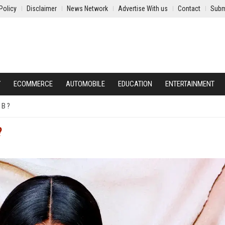
Policy
Disclaimer
News Network
Advertise With us
Contact
Subm
Y
ECOMMERCE
AUTOMOBILE
EDUCATION
ENTERTAINMENT
 B ?
?