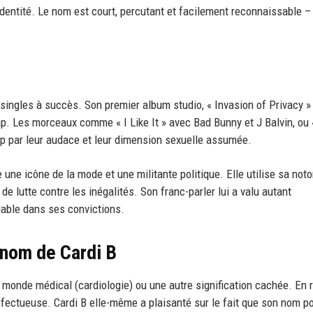
entité. Le nom est court, percutant et facilement reconnaissable –
 singles à succès. Son premier album studio, « Invasion of Privacy » 
p. Les morceaux comme « I Like It » avec Bad Bunny et J Balvin, o
ap par leur audace et leur dimension sexuelle assumée.
ne icône de la mode et une militante politique. Elle utilise sa noto
de lutte contre les inégalités. Son franc-parler lui a valu autant
nlable dans ses convictions.
 nom de Cardi B
onde médical (cardiologie) ou une autre signification cachée. En ré
affectueuse. Cardi B elle-même a plaisanté sur le fait que son nom po