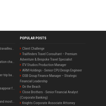
POPULAR POSTS
Le témoignage de deux travailleuses du sexe sur les dernières heures de Liam Payne a été dévoilé
Client Challenge
Trailfinders Travel Consultant – Premium
Adventure & Bespoke Travel Specialist
P. Diddy: Sa date de libération change encore après une bagarre
ITV Studios Production Manager
ARM Holdings - Senior CPU Design Engineer
How an OpenAI influencer trip backfired
OSB Group Finance Manager – Strategic
Financial Leadership
On the Beach
Google Assistant will disappear from your phone next month
Close Brothers - Senior Financial Analyst
(Corporate Banking)
SpaceX is barely Space and mostly X
Knights Corporate Associate Attorney