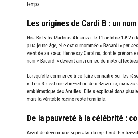
temps.
Les origines de Cardi B : un nom
Née Belcalis Marlenis Almánzar le 11 octobre 1992 à M
plus jeune âge, elle est surnommée « Bacardi » par se
vient de sa sœur, Hennessy Carolina, dont le prénom e
nom « Bacardi » devient ainsi un jeu de mots affectueux
Lorsqu'elle commence à se faire connaître sur les rése
». Le « B » est une abréviation de « Bacardi », mais a
emblématique des Antilles. Elle a expliqué dans plusieu
mais la véritable racine reste familiale.
De la pauvreté à la célébrité : 
Avant de devenir une superstar du rap, Cardi B a travai