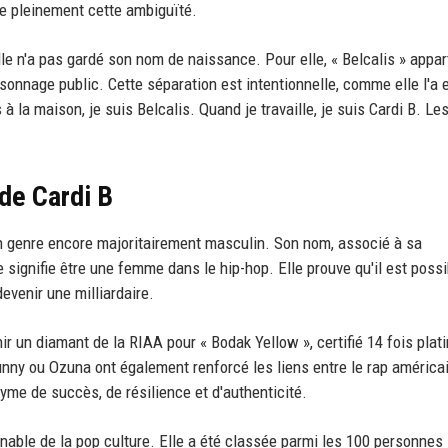
e pleinement cette ambiguïté.
le n'a pas gardé son nom de naissance. Pour elle, « Belcalis » appar
rsonnage public. Cette séparation est intentionnelle, comme elle l'a 
à la maison, je suis Belcalis. Quand je travaille, je suis Cardi B. Le
 de Cardi B
un genre encore majoritairement masculin. Son nom, associé à sa
e signifie être une femme dans le hip-hop. Elle prouve qu'il est poss
evenir une milliardaire.
r un diamant de la RIAA pour « Bodak Yellow », certifié 14 fois plat
nny ou Ozuna ont également renforcé les liens entre le rap américai
me de succès, de résilience et d'authenticité.
rnable de la pop culture. Elle a été classée parmi les 100 personnes 