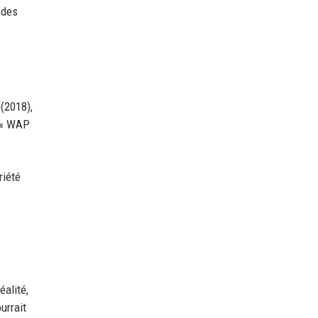
 des
(2018),
u « WAP
riété
alité,
urrait