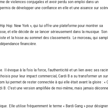
ctime de violences conjugales et avoir perdu son emploi dans un
 a permis de développer une confiance en elle et une aisance sur scèn
& Hip Hop: New York », qui lui offre une plateforme pour montrer sa
lose, et elle décide de se lancer sérieusement dans la musique. Son
niste et la hisse au sommet des classements. Le morceau, qui samp
indépendance financière.
 Il évoque à la fois la force, l'authenticité et un lien avec ses raci
hoisis pour leur impact commercial, Cardi B a su transformer un s
om lui permet de rester connectée à qui elle était avant la gloire : «
ardi B. C'est une version amplifiée de moi-même, mais jamais déconn
que. Elle utilise fréquemment le terme « Bardi Gang » pour désigne