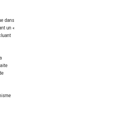
due dans
ant un «
cluant
a
aite
de
inisme