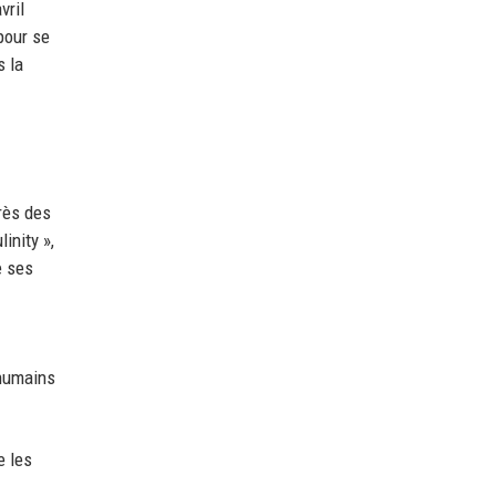
vril
pour se
s la
rès des
inity »,
e ses
 humains
e les