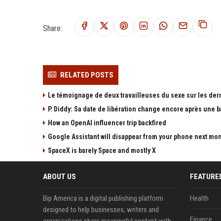
Share:
RELATED POSTS
Le témoignage de deux travailleuses du sexe sur les der
P. Diddy: Sa date de libération change encore après une 
How an OpenAI influencer trip backfired
Google Assistant will disappear from your phone next mo
SpaceX is barely Space and mostly X
ABOUT US
FEATURE
Bip America is a digital publishing platform
Health
designed to help businesses, writers and
Finance
organizations share meaningful content with