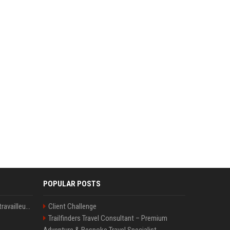
POPULAR POSTS
Le témoignage de deux travailleuses du sexe sur les dernières heures de Liam Payne a été dévoilé
Client Challenge
Trailfinders Travel Consultant – Premium
Adventure & Bespoke Travel Specialist