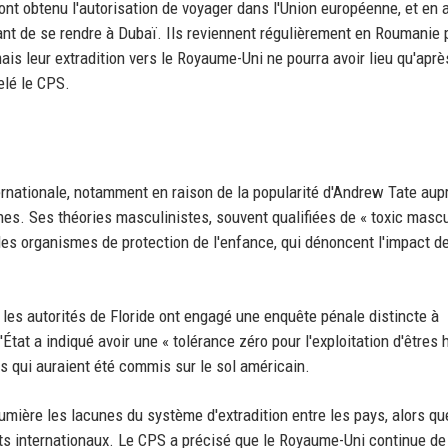
ont obtenu l'autorisation de voyager dans l'Union européenne, et en a
vant de se rendre à Dubaï. Ils reviennent régulièrement en Roumanie 
ais leur extradition vers le Royaume-Uni ne pourra avoir lieu qu'aprè
elé le CPS.
ernationale, notamment en raison de la popularité d'Andrew Tate aup
s. Ses théories masculinistes, souvent qualifiées de « toxic mascul
des organismes de protection de l'enfance, qui dénoncent l'impact d
les autorités de Floride ont engagé une enquête pénale distincte à
'État a indiqué avoir une « tolérance zéro pour l'exploitation d'êtres
ts qui auraient été commis sur le sol américain.
mière les lacunes du système d'extradition entre les pays, alors qu
ats internationaux. Le CPS a précisé que le Royaume-Uni continue de