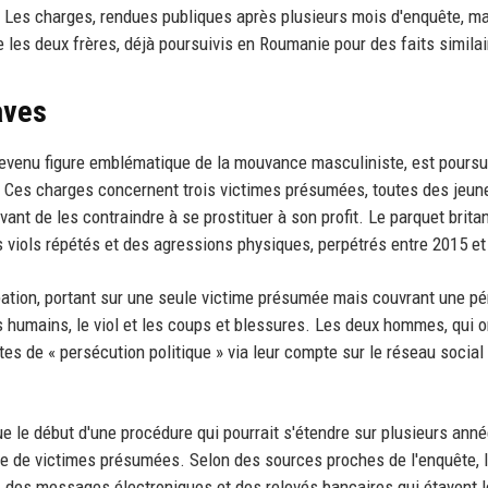
. Les charges, rendues publiques après plusieurs mois d'enquête, m
e les deux frères, déjà poursuivis en Roumanie pour des faits similai
aves
evenu figure emblématique de la mouvance masculiniste, est poursu
». Ces charges concernent trois victimes présumées, toutes des jeun
ant de les contraindre à se prostituer à son profit. Le parquet brita
 viols répétés et des agressions physiques, perpétrés entre 2015 et
pation, portant sur une seule victime présumée mais couvrant une pé
es humains, le viol et les coups et blessures. Les deux hommes, qui o
tes de « persécution politique » via leur compte sur le réseau social 
 le début d'une procédure qui pourrait s'étendre sur plusieurs anné
re de victimes présumées. Selon des sources proches de l'enquête, 
, des messages électroniques et des relevés bancaires qui étayent 