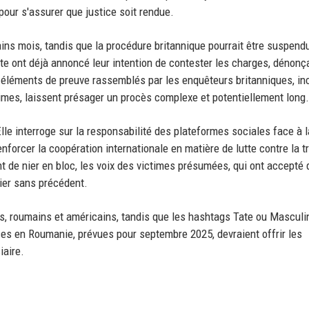
our s'assurer que justice soit rendue.
ains mois, tandis que la procédure britannique pourrait être suspen
ate ont déjà annoncé leur intention de contester les charges, dénonç
 éléments de preuve rassemblés par les enquêteurs britanniques, in
mes, laissent présager un procès complexe et potentiellement long.
Elle interroge sur la responsabilité des plateformes sociales face à l
nforcer la coopération internationale en matière de lutte contre la tr
t de nier en bloc, les voix des victimes présumées, qui ont accepté 
ier sans précédent.
s, roumains et américains, tandis que les hashtags Tate ou Mascul
ces en Roumanie, prévues pour septembre 2025, devraient offrir les
iaire.