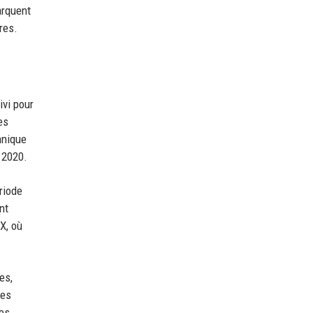
arquent
res.
ivi pour
es
nnique
 2020.
riode
nt
X, où
es,
les
les