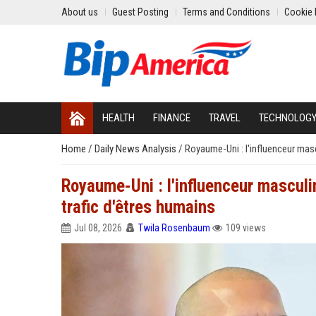
About us
Guest Posting
Terms and Conditions
Cookie 
HEALTH
FINANCE
TRAVEL
TECHNOLOG
Home
/
Daily News Analysis
/
Royaume-Uni : l'influenceur masc
Royaume-Uni : l'influenceur masculin
trafic d'êtres humains
Jul 08, 2026
Twila Rosenbaum
109 views