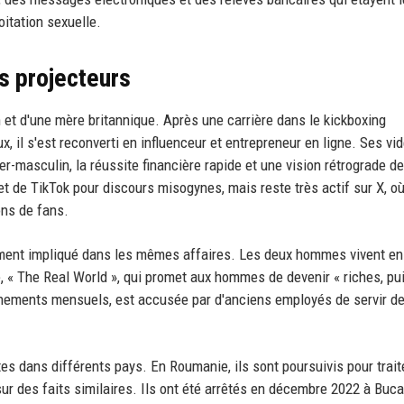
oitation sexuelle.
s projecteurs
 et d'une mère britannique. Après une carrière dans le kickboxing
x, il s'est reconverti en influenceur et entrepreneur en ligne. Ses vi
-masculin, la réussite financière rapide et une vision rétrograde d
 de TikTok pour discours misogynes, mais reste très actif sur X, où 
ons de fans.
lement impliqué dans les mêmes affaires. Les deux hommes vivent e
e, « The Real World », qui promet aux hommes de devenir « riches, pu
nnements mensuels, est accusée par d'anciens employés de servir d
êtes dans différents pays. En Roumanie, ils sont poursuivis pour trait
ur des faits similaires. Ils ont été arrêtés en décembre 2022 à Buca