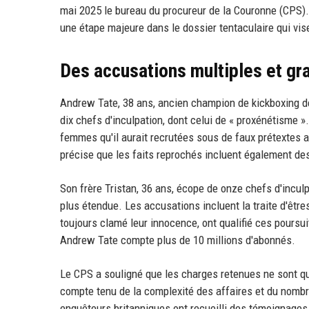
mai 2025 le bureau du procureur de la Couronne (CPS)
une étape majeure dans le dossier tentaculaire qui vis
Des accusations multiples et gr
Andrew Tate, 38 ans, ancien champion de kickboxing d
dix chefs d'inculpation, dont celui de « proxénétisme 
femmes qu'il aurait recrutées sous de faux prétextes av
précise que les faits reprochés incluent également des
Son frère Tristan, 36 ans, écope de onze chefs d'incul
plus étendue. Les accusations incluent la traite d'êtr
toujours clamé leur innocence, ont qualifié ces poursui
Andrew Tate compte plus de 10 millions d'abonnés.
Le CPS a souligné que les charges retenues ne sont que
compte tenu de la complexité des affaires et du nomb
enquêteurs britanniques ont recueilli des témoignages