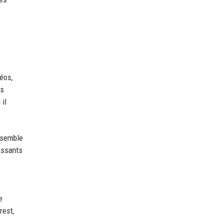
déos,
es
il
nsemble
issants
e
e
rest,