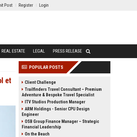
it Post
Register
Login
REAL ESTATE
LEGAL
PRESS RELEASE
POPULAR POSTS
l et
Client Challenge
Trailfinders Travel Consultant – Premium
Adventure & Bespoke Travel Specialist
ITV Studios Production Manager
ARM Holdings - Senior CPU Design
Engineer
OSB Group Finance Manager – Strategic
Financial Leadership
On the Beach