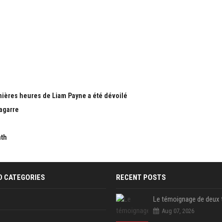
nières heures de Liam Payne a été dévoilé
bagarre
nth
D CATEGORIES
RECENT POSTS
Aug 07, 2026