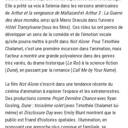
Elle a prêté sa voix à Selenia dans les versions américaines
de
Arthur et la vengeance de Maltazard
et
Arthur 3 : La Guerre
des deux mondes
, ainsi qu’à Mavis Dracula dans l’univers
Hôtel Transylvanie
(tous les films). Ces rôles lui ont permis de
développer un sens de la comédie et de l’émotion vocale
qu’elle pourra mettre à profit dans
Not Alone
. Pour Timothée
Chalamet, c’est une première incursion dans l’animation, mais
l’acteur a montré une grande polyvalence dans des genres
très variés, du drame historique (
Le Roi
) à la science-fiction
(
Dune
), en passant par la romance (
Call Me by Your Name
).
Le film
Not Alone
s’inscrit dans une tendance récente du
cinéma d’animation à explorer l’espace et les extraterrestres.
Des productions comme
Projet Dernière Chance
avec Ryan
Gosling,
Dune : troisième volet
(avec Timothée Chalamet lui-
même) et
Disclosure Day
avec Emily Blunt montrent que le
public est friand d’histoires spatiales. Illumination, en
proposant une approche plus comique et familiale, se