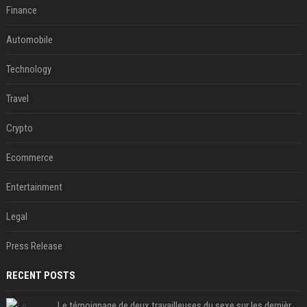
Finance
Automobile
Technology
Travel
Crypto
Ecommerce
Entertainment
Legal
Press Release
RECENT POSTS
Le témoignage de deux travailleuses du sexe sur les dernières heures de Liam Payne a été dévoilé