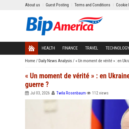
About us
Guest Posting
Terms and Conditions
Cookie 
HEALTH
FINANCE
TRAVEL
TECHNOLOG
Home
/
Daily News Analysis
/
« Un moment de vérité » : en Ukrai
« Un moment de vérité » : en Ukraine
guerre ?
Jul 03, 2026
Twila Rosenbaum
112 views