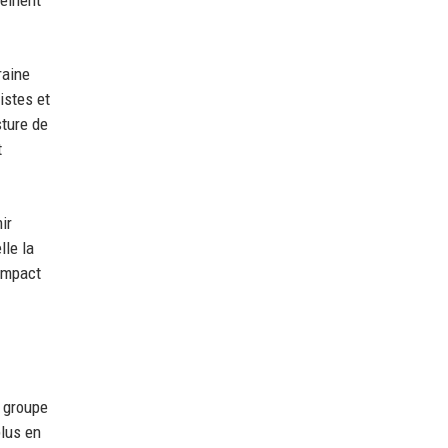
raine
istes et
sture de
t
ir
lle la
'impact
n groupe
plus en