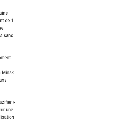
ains
nt de 1
se
es sans
moment
s
 à Minsk
sans
zifier »
nir une
lisation