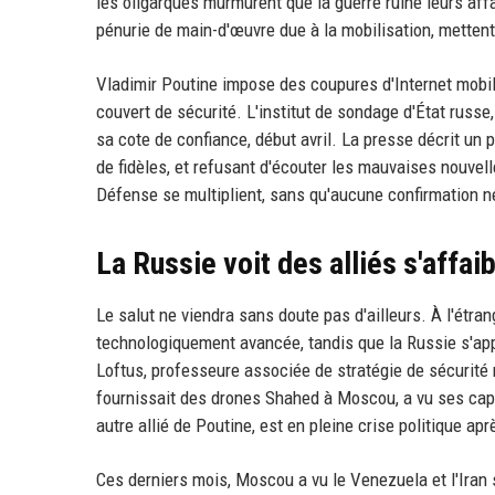
les oligarques murmurent que la guerre ruine leurs affa
pénurie de main-d'œuvre due à la mobilisation, metten
Vladimir Poutine impose des coupures d'Internet mobile
couvert de sécurité. L'institut de sondage d'État russ
sa cote de confiance, début avril. La presse décrit un
de fidèles, et refusant d'écouter les mauvaises nouvel
Défense se multiplient, sans qu'aucune confirmation ne 
La Russie voit des alliés s'affaib
Le salut ne viendra sans doute pas d'ailleurs. À l'étran
technologiquement avancée, tandis que la Russie s'app
Loftus, professeure associée de stratégie de sécurité 
fournissait des drones Shahed à Moscou, a vu ses capa
autre allié de Poutine, est en pleine crise politique a
Ces derniers mois, Moscou a vu le Venezuela et l'Iran 