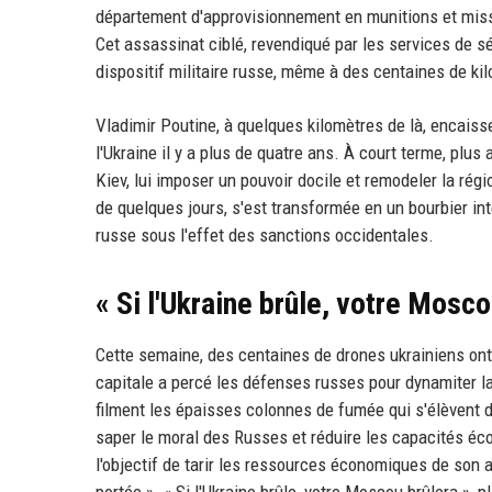
département d'approvisionnement en munitions et missi
Cet assassinat ciblé, revendiqué par les services de sé
dispositif militaire russe, même à des centaines de kil
Vladimir Poutine, à quelques kilomètres de là, encaiss
l'Ukraine il y a plus de quatre ans. À court terme, plu
Kiev, lui imposer un pouvoir docile et remodeler la rég
de quelques jours, s'est transformée en un bourbier in
russe sous l'effet des sanctions occidentales.
« Si l'Ukraine brûle, votre Mosco
Cette semaine, des centaines de drones ukrainiens ont
capitale a percé les défenses russes pour dynamiter la
filment les épaisses colonnes de fumée qui s'élèvent da
saper le moral des Russes et réduire les capacités éc
l'objectif de tarir les ressources économiques de son 
portée ». « Si l'Ukraine brûle, votre Moscou brûlera »,