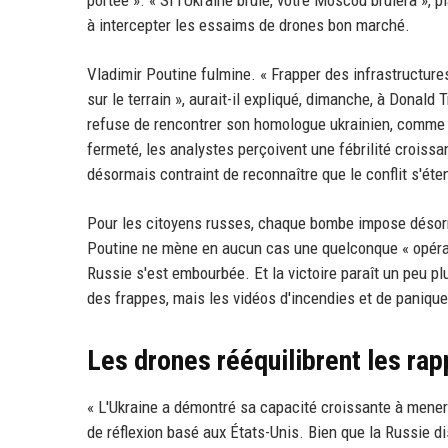
à intercepter les essaims de drones bon marché.
Vladimir Poutine fulmine. « Frapper des infrastructures
sur le terrain », aurait-il expliqué, dimanche, à Donal
refuse de rencontrer son homologue ukrainien, comme c
fermeté, les analystes perçoivent une fébrilité croissan
désormais contraint de reconnaître que le conflit s'éte
Pour les citoyens russes, chaque bombe impose désormai
Poutine ne mène en aucun cas une quelconque « opératio
Russie s'est embourbée. Et la victoire paraît un peu pl
des frappes, mais les vidéos d'incendies et de paniqu
Les drones rééquilibrent les rap
« L'Ukraine a démontré sa capacité croissante à mener 
de réflexion basé aux États-Unis. Bien que la Russie d