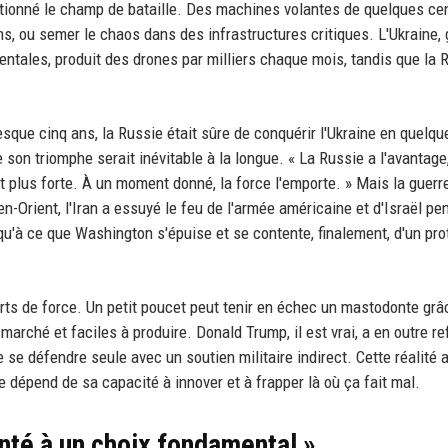
volutionné le champ de bataille. Des machines volantes de quelques ce
ns, ou semer le chaos dans des infrastructures critiques. L'Ukraine,
entales, produit des drones par milliers chaque mois, tandis que la 
resque cinq ans, la Russie était sûre de conquérir l'Ukraine en quelqu
 son triomphe serait inévitable à la longue. « La Russie a l'avantage,
st plus forte. À un moment donné, la force l'emporte. » Mais la guerr
-Orient, l'Iran a essuyé le feu de l'armée américaine et d'Israël pe
qu'à ce que Washington s'épuise et se contente, finalement, d'un pro
pports de force. Un petit poucet peut tenir en échec un mastodonte grâ
arché et faciles à produire. Donald Trump, il est vrai, a en outre r
e se défendre seule avec un soutien militaire indirect. Cette réalité 
ie dépend de sa capacité à innover et à frapper là où ça fait mal.
onté à un choix fondamental »