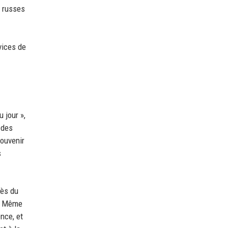
s russes
vices de
 jour »,
 des
souvenir
s
rès du
 » Même
nce, et