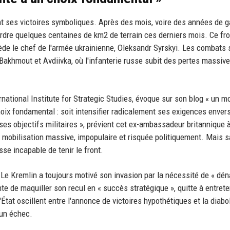
t ses victoires symboliques. Après des mois, voire des années de g
rdre quelques centaines de km2 de terrain ces derniers mois. Ce fro
de le chef de l'armée ukrainienne, Oleksandr Syrskyi. Les combats 
Bakhmout et Avdiivka, où l'infanterie russe subit des pertes massiv
rnational Institute for Strategic Studies, évoque sur son blog « un 
hoix fondamental : soit intensifier radicalement ses exigences enver
e ses objectifs militaires », prévient cet ex-ambassadeur britannique
e mobilisation massive, impopulaire et risquée politiquement. Mais 
sse incapable de tenir le front.
r. Le Kremlin a toujours motivé son invasion par la nécessité de « déna
nte de maquiller son recul en « succès stratégique », quitte à entrete
tat oscillent entre l'annonce de victoires hypothétiques et la diabo
 un échec.