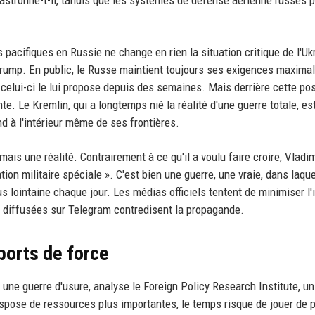
 pacifiques en Russie ne change en rien la situation critique de l'Uk
d Trump. En public, le Russe maintient toujours ses exigences maximal
elui-ci le lui propose depuis des semaines. Mais derrière cette po
te. Le Kremlin, qui a longtemps nié la réalité d'une guerre totale, es
nd à l'intérieur même de ses frontières.
s une réalité. Contrairement à ce qu'il a voulu faire croire, Vladim
n militaire spéciale ». C'est bien une guerre, une vraie, dans laque
us lointaine chaque jour. Les médias officiels tentent de minimiser l
e diffusées sur Telegram contredisent la propagande.
ports de force
une guerre d'usure, analyse le Foreign Policy Research Institute, u
ispose de ressources plus importantes, le temps risque de jouer de 