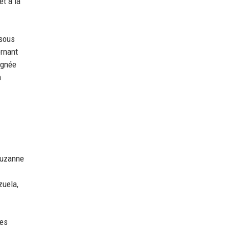
et à la
 sous
ernant
ignée
a
 Suzanne
zuela,
ses