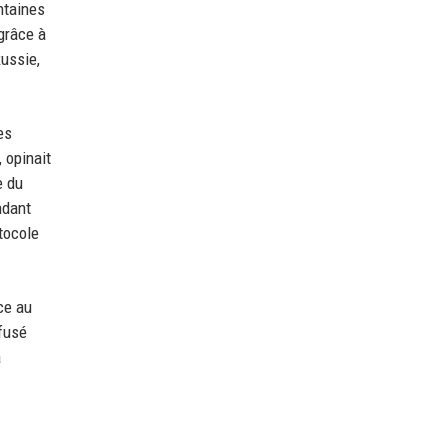
ntaines
 grâce à
Russie,
es
 opinait
e du
ndant
tocole
ce au
efusé
a