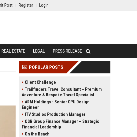
it Post
Register
Login
REAL ESTATE
LEGAL
PRESS RELEASE
POPULAR POSTS
a
Client Challenge
Trailfinders Travel Consultant – Premium
Adventure & Bespoke Travel Specialist
ARM Holdings - Senior CPU Design
Engineer
ITV Studios Production Manager
OSB Group Finance Manager – Strategic
Financial Leadership
On the Beach