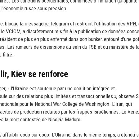
ires. Les sanctions occidentales, combinées à l'inflation galopante 
t l'économie russe sous pression.
, bloque la messagerie Telegram et restreint l'utilisation des VPN,
e, le VCIOM, a discrètement mis fin à la publication de données conc
 président de plus en plus enfermé dans son bunker, entouré d'une po
les. Les rumeurs de dissensions au sein du FSB et du ministère de l
filtre.
lir, Kiev se renforce
ger, « l'Ukraine est soutenue par une coalition intégrée et
uie sur des relations plus limitées et transactionnelles », observe
nationale pour le National War College de Washington. L'Iran, qui
cités de production réduites par les frappes israéliennes. Le Vene
près la mort contestée de Nicolás Maduro.
s'affaiblir coup sur coup. L'Ukraine, dans le même temps, a étendu 