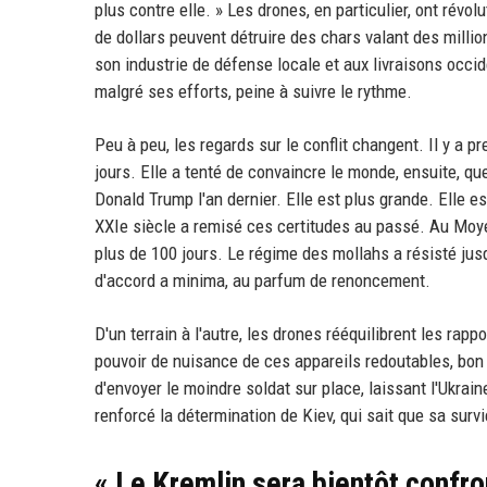
plus contre elle. » Les drones, en particulier, ont ré
de dollars peuvent détruire des chars valant des millio
son industrie de défense locale et aux livraisons occid
malgré ses efforts, peine à suivre le rythme.
Peu à peu, les regards sur le conflit changent. Il y a p
jours. Elle a tenté de convaincre le monde, ensuite, que
Donald Trump l'an dernier. Elle est plus grande. Elle e
XXIe siècle a remisé ces certitudes au passé. Au Moyen
plus de 100 jours. Le régime des mollahs a résisté jus
d'accord a minima, au parfum de renoncement.
D'un terrain à l'autre, les drones rééquilibrent les ra
pouvoir de nuisance de ces appareils redoutables, bon m
d'envoyer le moindre soldat sur place, laissant l'Ukrain
renforcé la détermination de Kiev, qui sait que sa surv
« Le Kremlin sera bientôt confr