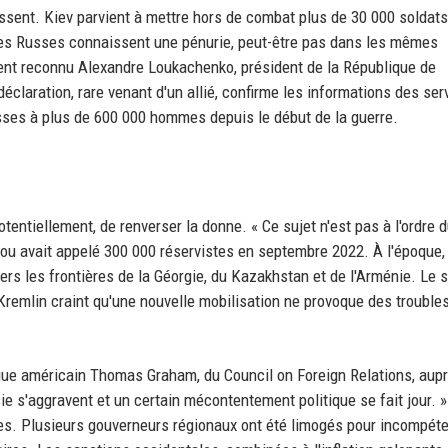
rissent. Kiev parvient à mettre hors de combat plus de 30 000 soldat
Les Russes connaissent une pénurie, peut-être pas dans les mêmes
mment reconnu Alexandre Loukachenko, président de la République de
déclaration, rare venant d'un allié, confirme les informations des ser
sses à plus de 600 000 hommes depuis le début de la guerre.
entiellement, de renverser la donne. « Ce sujet n'est pas à l'ordre du
cou avait appelé 300 000 réservistes en septembre 2022. À l'époque,
ers les frontières de la Géorgie, du Kazakhstan et de l'Arménie. Le 
e Kremlin craint qu'une nouvelle mobilisation ne provoque des trouble
gue américain Thomas Graham, du Council on Foreign Relations, aup
s'aggravent et un certain mécontentement politique se fait jour.
tes. Plusieurs gouverneurs régionaux ont été limogés pour incompéte