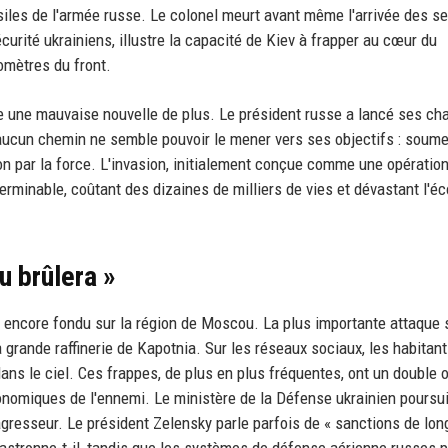
les de l'armée russe. Le colonel meurt avant même l'arrivée des s
curité ukrainiens, illustre la capacité de Kiev à frapper au cœur du
omètres du front.
e une mauvaise nouvelle de plus. Le président russe a lancé ses cha
s aucun chemin ne semble pouvoir le mener vers ses objectifs : soume
ion par la force. L'invasion, initialement conçue comme une opération
terminable, coûtant des dizaines de milliers de vies et dévastant l'é
u brûlera »
 encore fondu sur la région de Moscou. La plus importante attaque s
 grande raffinerie de Kapotnia. Sur les réseaux sociaux, les habitan
ns le ciel. Ces frappes, de plus en plus fréquentes, ont un double ob
onomiques de l'ennemi. Le ministère de la Défense ukrainien poursui
agresseur. Le président Zelensky parle parfois de « sanctions de lo
 plastronne-t-il, tandis que les systèmes de défense aérienne russes 